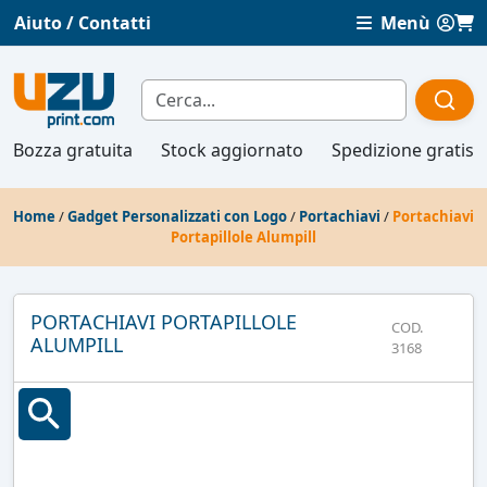
Aiuto / Contatti
Menù
Bozza gratuita
Stock aggiornato
Spedizione gratis
Home
/
Gadget Personalizzati con Logo
/
Portachiavi
/
Portachiavi
Portapillole Alumpill
PORTACHIAVI PORTAPILLOLE
COD.
ALUMPILL
3168