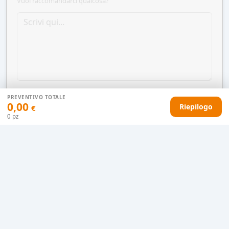
Vuoi raccomandarci qualcosa?
PREVENTIVO TOTALE
0,00
Riepilogo
€
0
pz
AGGIUNGI AL CARRELLO
HAI DIFFICOLTÀ CON IL TUO PREVENTIVO?
Il nostro servizio clienti è qui per te.
Contattaci in chat
Clicca qui
Chiamaci adesso