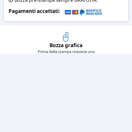
Pagamenti accettati:
Bozza grafica
Prima della stampa riceverai una
grafica che simula l'effetto finale
Consegne veloci
Ogni spedizione è affidata ad un
corriere espresso
Pagamenti sicuri
Sia con carta di credito che con
bonifico bancario