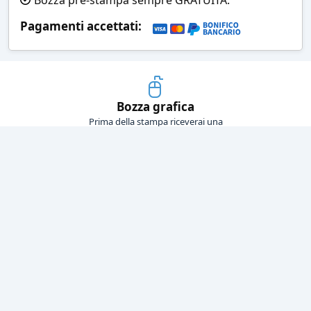
Pagamenti accettati:
Bozza grafica
Prima della stampa riceverai una
grafica che simula l'effetto finale
Consegne veloci
Ogni spedizione è affidata ad un
corriere espresso
Pagamenti sicuri
Sia con carta di credito che con
bonifico bancario