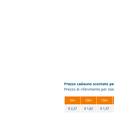
Prezzo cadauno scontato per
Prezzo di riferimento per st
50+
100+
150+
€
2,27
€
1,62
€
1,37