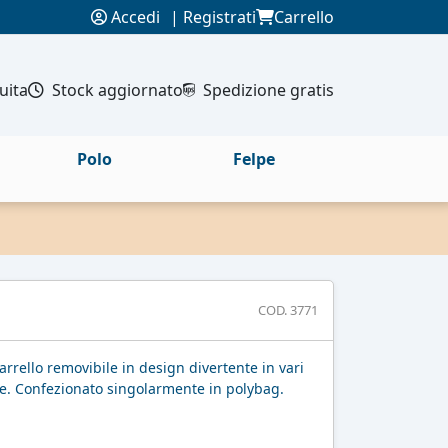
Accedi
|
Registrati
Carrello
uita
Stock aggiornato
Spedizione gratis
Polo
Felpe
COD. 3771
rrello removibile in design divertente in vari
le. Confezionato singolarmente in polybag.