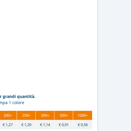
 grandi quantità.
ampa 1 colore
200+
250+
300+
500+
1000+
€
1,27
€
1,20
€
1,14
€
0,91
€
0,56