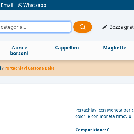
Email
Whatsapp
Bozza grat
Zaini e
Cappellini
Magliette
borsoni
i
/
Portachiavi Gettone Beka
Portachiavi con Moneta per ca
colori e con moneta rimovibi
Composizione:
0