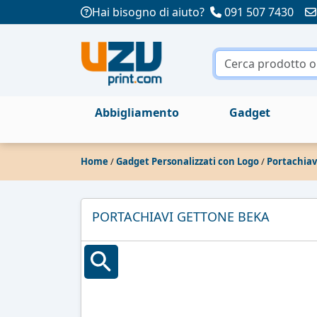
Hai bisogno di aiuto?
091 507 7430
Abbigliamento
Gadget
Home
/
Gadget Personalizzati con Logo
/
Portachiav
PORTACHIAVI GETTONE BEKA