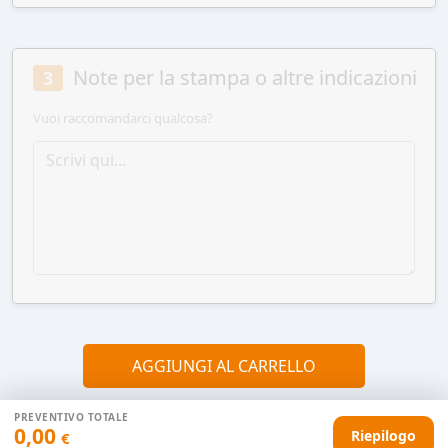
Note per la stampa o altre indicazioni
3
Vuoi raccomandarci qualcosa?
AGGIUNGI AL CARRELLO
PREVENTIVO TOTALE
0,00
Riepilogo
€
HAI DIFFICOLTÀ CON IL TUO PREVENTIVO?