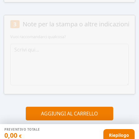
Note per la stampa o altre indicazioni
3
Vuoi raccomandarci qualcosa?
AGGIUNGI AL CARRELLO
PREVENTIVO TOTALE
0,00
Riepilogo
€
HAI DIFFICOLTÀ CON IL TUO PREVENTIVO?