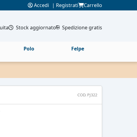
Accedi
|
Registrati
Carrello
uita
Stock aggiornato
Spedizione gratis
Polo
Felpe
COD. PJ322
C