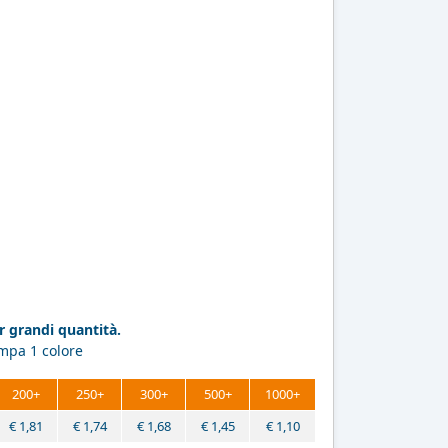
 grandi quantità.
ampa 1 colore
200+
250+
300+
500+
1000+
€
1,81
€
1,74
€
1,68
€
1,45
€
1,10