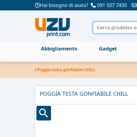
Hai bisogno di aiuto?
091 507 7430
Abbigliamento
Gadget
/
Poggia testa gonfiabile CHILL
POGGIA TESTA GONFIABILE CHILL