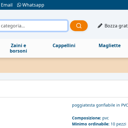
Email
Whatsapp
Bozza grat
Zaini e
Cappellini
Magliette
borsoni
poggiatesta gonfiabile in PV
Composizione:
pvc
Minimo ordinabile:
10 pezzi