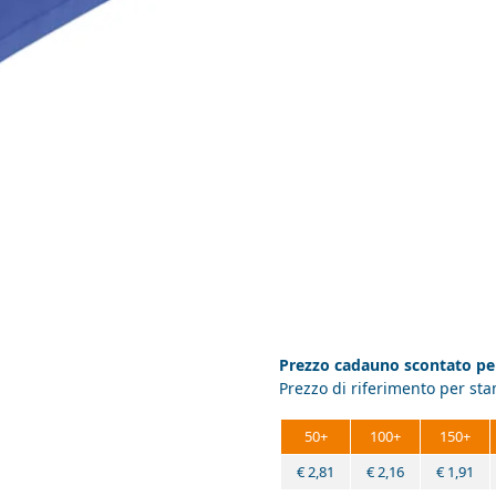
Prezzo cadauno scontato per
Prezzo di riferimento per st
50+
100+
150+
€
2,81
€
2,16
€
1,91