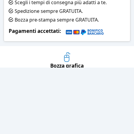
Scegli i tempi di consegna più adatti a te.
Spedizione sempre GRATUITA.
Bozza pre-stampa sempre GRATUITA.
Pagamenti accettati:
Bozza grafica
Prima della stampa riceverai una
grafica che simula l'effetto finale
Consegne veloci
Ogni spedizione è affidata ad un
corriere espresso
Pagamenti sicuri
Sia con carta di credito che con