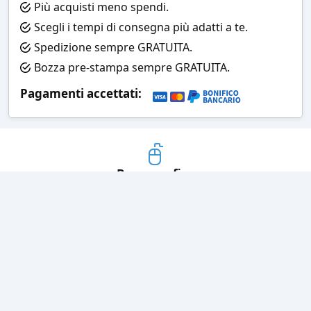
Più acquisti meno spendi.
Scegli i tempi di consegna più adatti a te.
Spedizione sempre GRATUITA.
Bozza pre-stampa sempre GRATUITA.
Pagamenti accettati:
Bozza grafica
Prima della stampa riceverai una
grafica che simula l'effetto finale
Consegne veloci
Ogni spedizione è affidata ad un
corriere espresso
Pagamenti sicuri