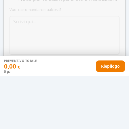
Vuoi raccomandarci qualcosa?
PREVENTIVO TOTALE
0,00
Riepilogo
€
0
pz
AGGIUNGI AL CARRELLO
HAI DIFFICOLTÀ CON IL TUO PREVENTIVO?
Il nostro servizio clienti è qui per te.
Contattaci in chat
Clicca qui