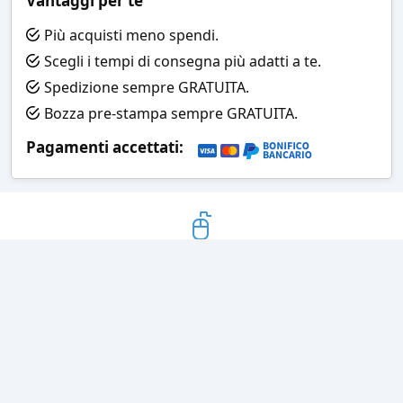
Vantaggi per te
Più acquisti meno spendi.
Scegli i tempi di consegna più adatti a te.
Spedizione sempre GRATUITA.
Bozza pre-stampa sempre GRATUITA.
Pagamenti accettati:
Bozza grafica
Prima della stampa riceverai una
grafica che simula l'effetto finale
Consegne veloci
Ogni spedizione è affidata ad un
corriere espresso