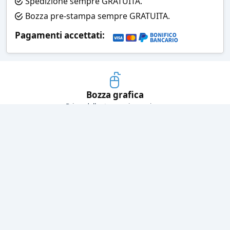
Spedizione sempre GRATUITA.
Bozza pre-stampa sempre GRATUITA.
Pagamenti accettati:
Bozza grafica
Prima della stampa riceverai una
grafica che simula l'effetto finale
Consegne veloci
Ogni spedizione è affidata ad un
corriere espresso
Pagamenti sicuri
Sia con carta di credito che con
bonifico bancario