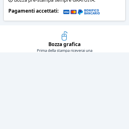
Pagamenti accettati:
Bozza grafica
Prima della stampa riceverai una
grafica che simula l'effetto finale
Consegne veloci
Ogni spedizione è affidata ad un
corriere espresso
Pagamenti sicuri
Sia con carta di credito che con
bonifico bancario