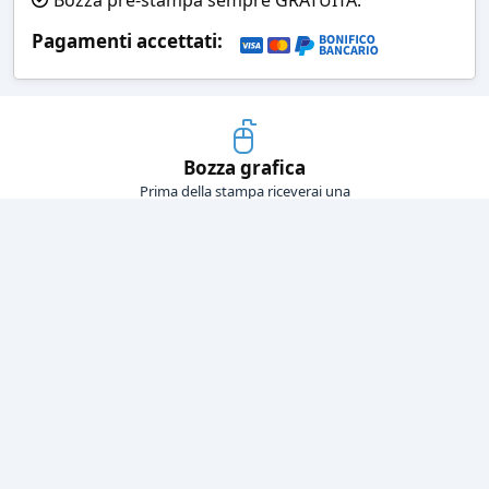
Pagamenti accettati:
Bozza grafica
Prima della stampa riceverai una
grafica che simula l'effetto finale
Consegne veloci
Ogni spedizione è affidata ad un
corriere espresso
Pagamenti sicuri
Sia con carta di credito che con
bonifico bancario