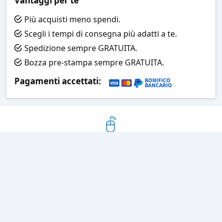
Vantaggi per te
Più acquisti meno spendi.
Scegli i tempi di consegna più adatti a te.
Spedizione sempre GRATUITA.
Bozza pre-stampa sempre GRATUITA.
Pagamenti accettati:
Bozza grafica
Prima della stampa riceverai una
grafica che simula l'effetto finale
Consegne veloci
Ogni spedizione è affidata ad un
corriere espresso