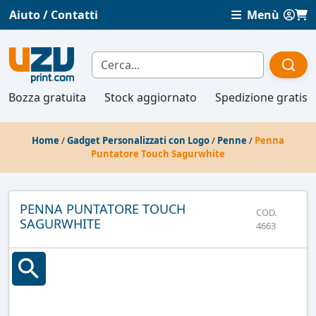
Aiuto / Contatti
Menù
Bozza gratuita
Stock aggiornato
Spedizione gratis
Home
/
Gadget Personalizzati con Logo
/
Penne
/
Penna
Puntatore Touch Sagurwhite
PENNA PUNTATORE TOUCH
COD.
SAGURWHITE
4663