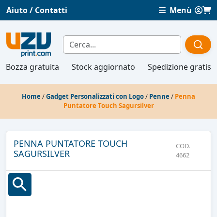
Aiuto / Contatti
Menù
Bozza gratuita
Stock aggiornato
Spedizione gratis
Home
/
Gadget Personalizzati con Logo
/
Penne
/
Penna
Puntatore Touch Sagursilver
PENNA PUNTATORE TOUCH
COD.
SAGURSILVER
4662