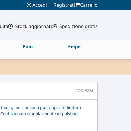
Accedi
|
Registrati
Carrello
uita
Stock aggiornato
Spedizione gratis
Polo
Felpe
COD. 5224
 touch, meccanismo push-up, . In finitura
o. Confezionata singolarmente in polybag.