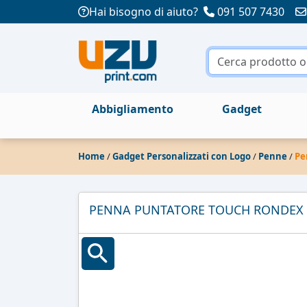
Hai bisogno di aiuto?
091 507 7430
Abbigliamento
Gadget
Home
/
Gadget Personalizzati con Logo
/
Penne
/
Pe
PENNA PUNTATORE TOUCH RONDEX