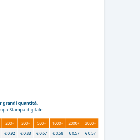
 grandi quantità.
ampa Stampa digitale
200+
300+
500+
1000+
2000+
3000+
€
0,92
€
0,83
€
0,67
€
0,58
€
0,57
€
0,57