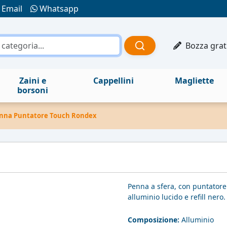
Email
Whatsapp
Bozza grat
Zaini e
Cappellini
Magliette
borsoni
nna Puntatore Touch Rondex
Penna a sfera, con puntatore
alluminio lucido e refill ner
Composizione:
Alluminio