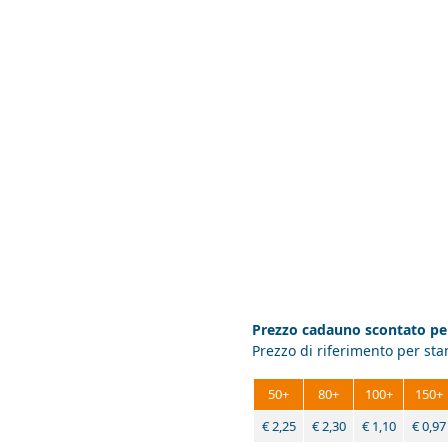
Prezzo cadauno scontato per
Prezzo di riferimento per st
50+
80+
100+
150+
€
2,25
€
2,30
€
1,10
€
0,97