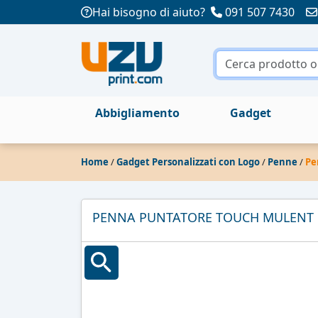
Hai bisogno di aiuto?
091 507 7430
Abbigliamento
Gadget
Home
/
Gadget Personalizzati con Logo
/
Penne
/
Pe
PENNA PUNTATORE TOUCH MULENT