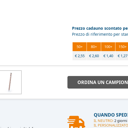
Prezzo cadauno scontato per
Prezzo di riferimento per st
50+
80+
100+
150+
€
2,55
€
2,60
€
1,40
€
1,27
ORDINA UN CAMPION
QUANDO SPED
IL NEUTRO:
2 giorni 
IL PERSONALIZZATO