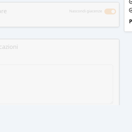
ore
Nascondi giacenze
P
cazioni
GI AL CARRELLO