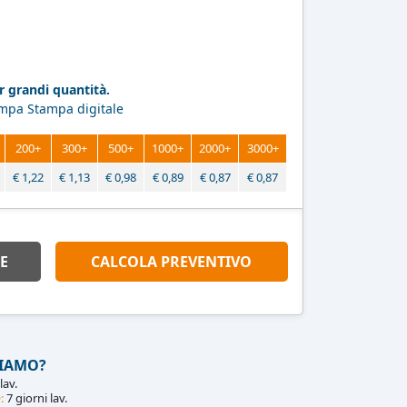
 grandi quantità.
ampa Stampa digitale
200+
300+
500+
1000+
2000+
3000+
€
1,22
€
1,13
€
0,98
€
0,89
€
0,87
€
0,87
E
CALCOLA PREVENTIVO
IAMO?
lav.
:
7 giorni lav.