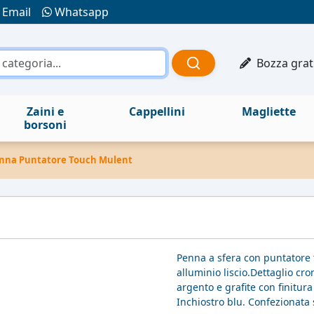
Email
Whatsapp
Bozza grat
Zaini e
Cappellini
Magliette
borsoni
nna Puntatore Touch Mulent
Penna a sfera con puntatore 
alluminio liscio.Dettaglio cro
argento e grafite con finitura
Inchiostro blu. Confezionata