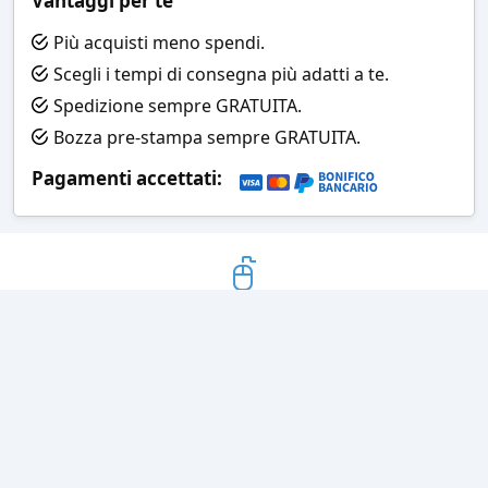
Vantaggi per te
Più acquisti meno spendi.
Scegli i tempi di consegna più adatti a te.
Spedizione sempre GRATUITA.
Bozza pre-stampa sempre GRATUITA.
Pagamenti accettati:
Bozza grafica
Prima della stampa riceverai una
grafica che simula l'effetto finale
Consegne veloci
Ogni spedizione è affidata ad un
corriere espresso