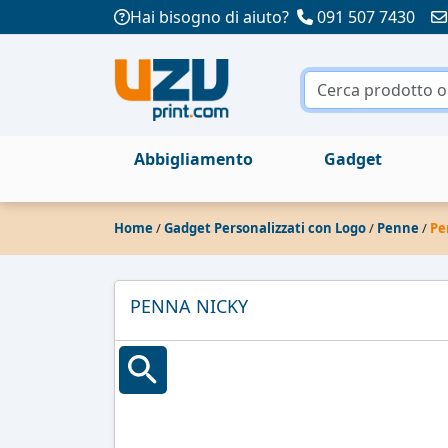
Hai bisogno di aiuto?
091 507 7430
Abbigliamento
Gadget
Home
/
Gadget Personalizzati con Logo
/
Penne
/
Pe
PENNA NICKY