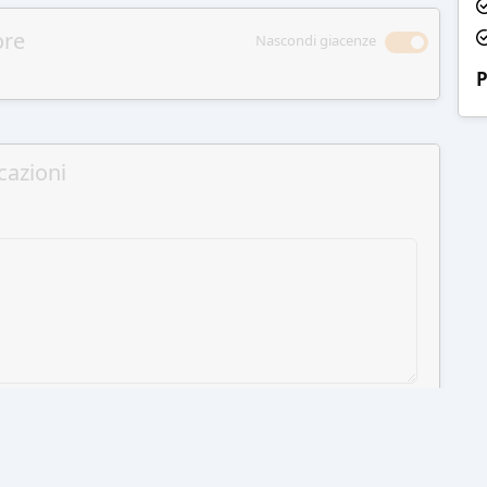
ore
Nascondi giacenze
P
cazioni
GI AL CARRELLO