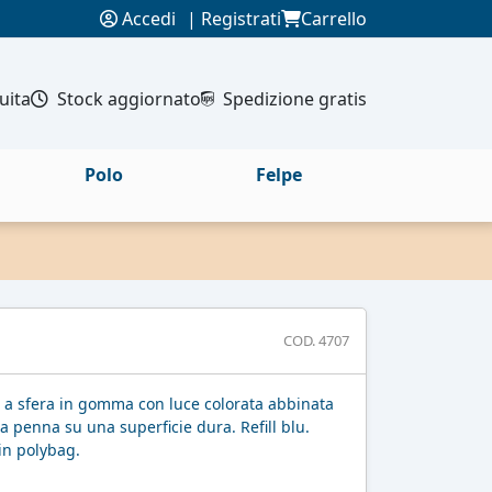
Accedi
|
Registrati
Carrello
uita
Stock aggiornato
Spedizione gratis
Polo
Felpe
COD. 4707
 a sfera in gomma con luce colorata abbinata
la penna su una superficie dura. Refill blu.
in polybag.