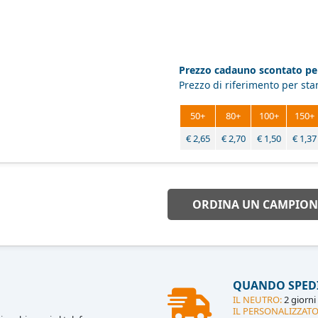
Prezzo cadauno scontato per
Prezzo di riferimento per st
50+
80+
100+
150+
€
2,65
€
2,70
€
1,50
€
1,37
ORDINA UN CAMPION
QUANDO SPED
IL NEUTRO:
2 giorni 
IL PERSONALIZZATO