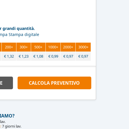
 grandi quantità.
ampa Stampa digitale
200+
300+
500+
1000+
2000+
3000+
€
1,32
€
1,23
€
1,08
€
0,99
€
0,97
€
0,97
E
CALCOLA PREVENTIVO
IAMO?
lav.
:
7 giorni lav.