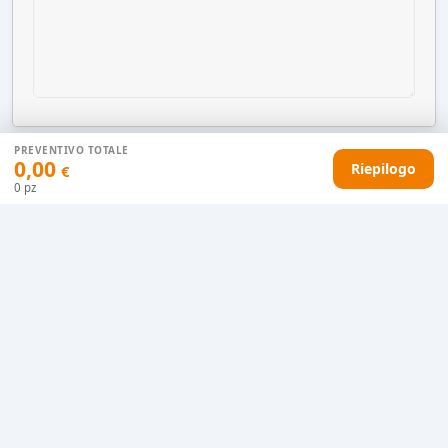
PREVENTIVO TOTALE
0,00
Riepilogo
€
AGGIUNGI AL CARRELLO
0
pz
HAI DIFFICOLTÀ CON IL TUO PREVENTIVO?
Il nostro servizio clienti è qui per te.
Contattaci in chat
Clicca qui
Chiamaci adesso
0915077430