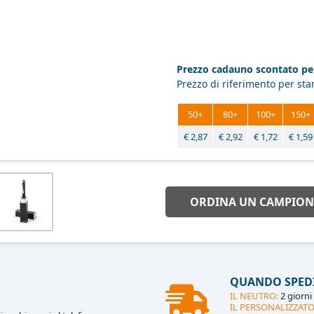
Prezzo cadauno scontato per
Prezzo di riferimento per st
50+
80+
100+
150+
€
2,87
€
2,92
€
1,72
€
1,59
ORDINA UN CAMPION
QUANDO SPED
IL NEUTRO:
2 giorni 
IL PERSONALIZZATO