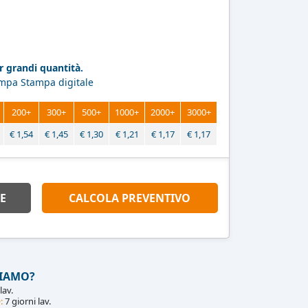
 grandi quantità.
ampa Stampa digitale
200+
300+
500+
1000+
2000+
3000+
€
1,54
€
1,45
€
1,30
€
1,21
€
1,17
€
1,17
E
CALCOLA PREVENTIVO
IAMO?
lav.
:
7 giorni lav.