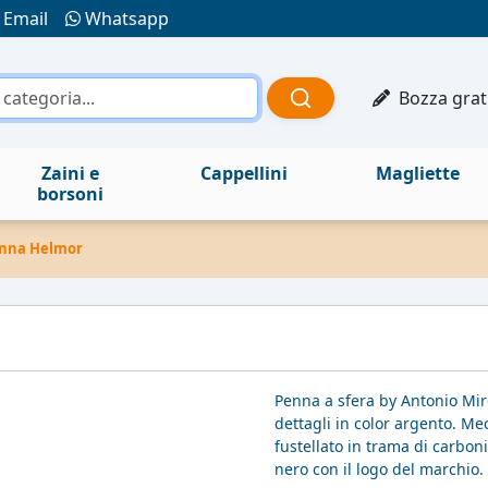
Email
Whatsapp
Bozza grat
Zaini e
Cappellini
Magliette
borsoni
nna Helmor
Penna a sfera by Antonio Mir
dettagli in color argento. M
fustellato in trama di carbon
nero con il logo del marchio. R