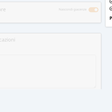
ore
Nascondi giacenze
P
cazioni
GI AL CARRELLO