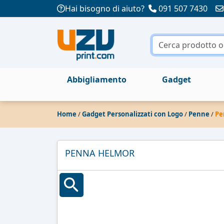
Hai bisogno di aiuto?
091 507 7430
Abbigliamento
Gadget
Home
/
Gadget Personalizzati con Logo
/
Penne
/
Pe
PENNA HELMOR