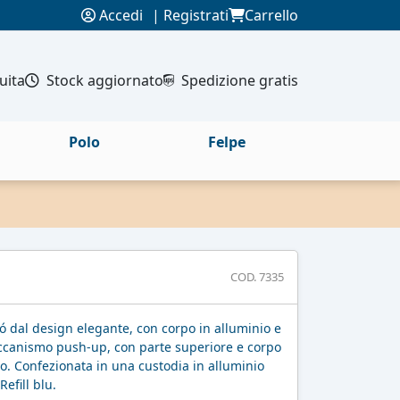
Accedi
|
Registrati
Carrello
uita
Stock aggiornato
Spedizione gratis
Polo
Felpe
COD. 7335
ó dal design elegante, con corpo in alluminio e
eccanismo push-up, con parte superiore e corpo
io. Confezionata in una custodia in alluminio
efill blu.