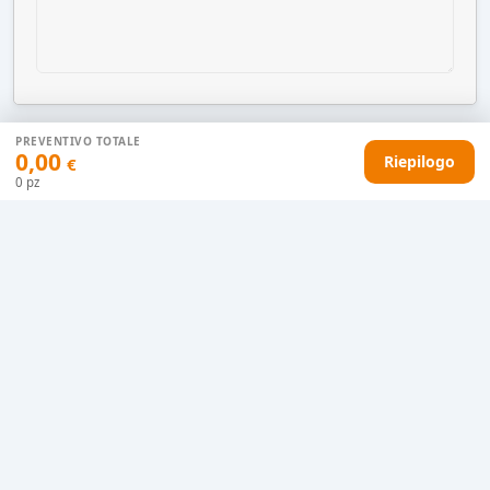
PREVENTIVO TOTALE
0,00
Riepilogo
€
AGGIUNGI AL CARRELLO
0
pz
HAI DIFFICOLTÀ CON IL TUO PREVENTIVO?
Il nostro servizio clienti è qui per te.
Contattaci in chat
Clicca qui
Chiamaci adesso
0915077430