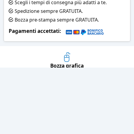
Scegli i tempi di consegna più adatti a te.
Spedizione sempre GRATUITA.
Bozza pre-stampa sempre GRATUITA.
Pagamenti accettati:
Bozza grafica
Prima della stampa riceverai una
grafica che simula l'effetto finale
Consegne veloci
Ogni spedizione è affidata ad un
corriere espresso
Pagamenti sicuri
Sia con carta di credito che con