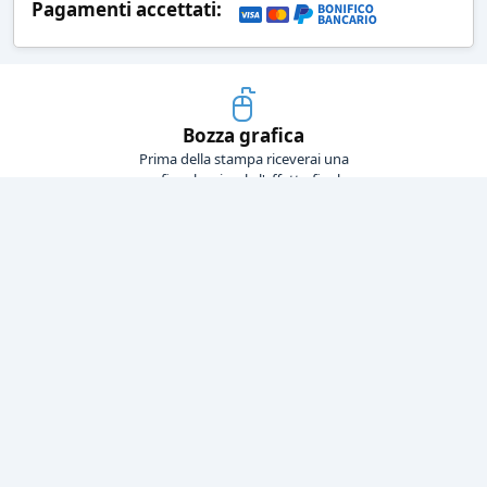
Pagamenti accettati:
Bozza grafica
Prima della stampa riceverai una
grafica che simula l'effetto finale
Consegne veloci
Ogni spedizione è affidata ad un
corriere espresso
Pagamenti sicuri
Sia con carta di credito che con
bonifico bancario