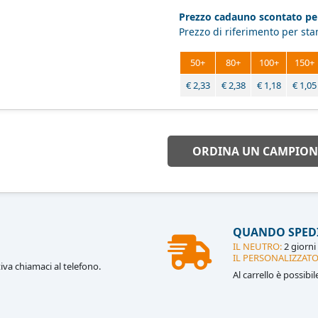
Prezzo cadauno scontato per
Prezzo di riferimento per st
50+
80+
100+
150+
€
2,33
€
2,38
€
1,18
€
1,05
ORDINA UN CAMPION
QUANDO SPED
IL NEUTRO:
2 giorni 
IL PERSONALIZZATO
iva chiamaci al telefono.
Al carrello è possibi