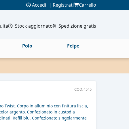
Accedi
|
Registrati
Carrello
uita
Stock aggiornato
Spedizione gratis
Polo
Felpe
COD. 4545
Twist. Corpo in alluminio con finitura liscia,
n color argento. Confezionato in custodia
dinati. Refill blu. Confezionato singolarmente