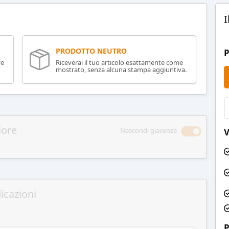
I
PRODOTTO NEUTRO
P
ve
Riceverai il tuo articolo esattamente come
mostrato, senza alcuna stampa aggiuntiva.
lore
Nascondi giacenze
V
icazioni
P