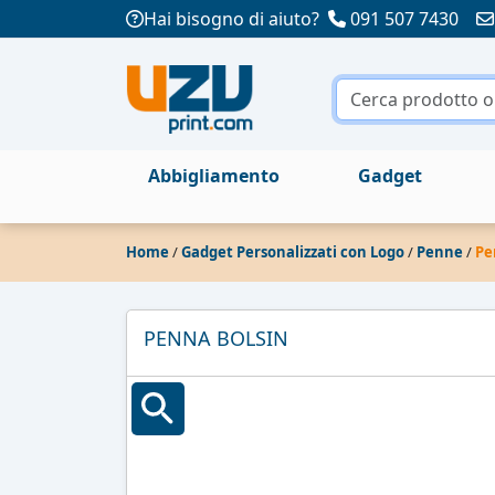
Hai bisogno di aiuto?
091 507 7430
Abbigliamento
Gadget
Home
/
Gadget Personalizzati con Logo
/
Penne
/
Pe
PENNA BOLSIN