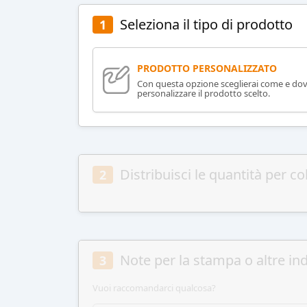
Seleziona il tipo di prodotto
1
PRODOTTO PERSONALIZZATO
Con questa opzione sceglierai come e do
personalizzare il prodotto scelto.
Distribuisci le quantità per co
2
Note per la stampa o altre ind
3
Vuoi raccomandarci qualcosa?