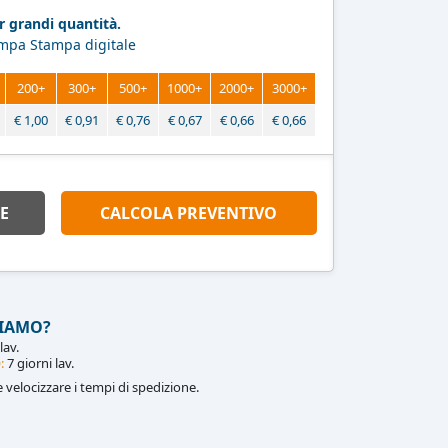
 grandi quantità.
ampa Stampa digitale
200+
300+
500+
1000+
2000+
3000+
€
1,00
€
0,91
€
0,76
€
0,67
€
0,66
€
0,66
E
CALCOLA PREVENTIVO
IAMO?
lav.
:
7 giorni lav.
le velocizzare i tempi di spedizione.