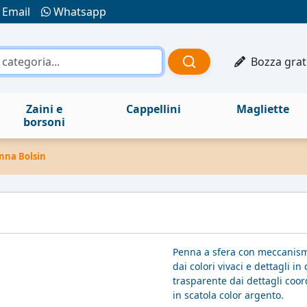
Email
Whatsapp
Bozza grat
Zaini e
Cappellini
Magliette
borsoni
nna Bolsin
Penna a sfera con meccanismo 
dai colori vivaci e dettagli i
trasparente dai dettagli coor
in scatola color argento.