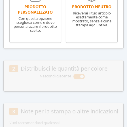
PRODOTTO NEUTRO
PRODOTTO
PERSONALIZZATO
Riceverai il tuo articolo
esattamente come
Con questa opzione
mostrato, senza alcuna
sceglierai come e dove
stampa aggiuntiva.
personalizzare il prodotto
scelto.
Distribuisci le quantità per colore
2
Nascondi giacenze
Note per la stampa o altre indicazioni
3
Vuoi raccomandarci qualcosa?