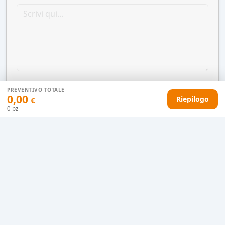
PREVENTIVO TOTALE
0,00
Riepilogo
€
0
pz
AGGIUNGI AL CARRELLO
HAI DIFFICOLTÀ CON IL TUO PREVENTIVO?
Il nostro servizio clienti è qui per te.
Contattaci in chat
Clicca qui
Chiamaci adesso
0915077430