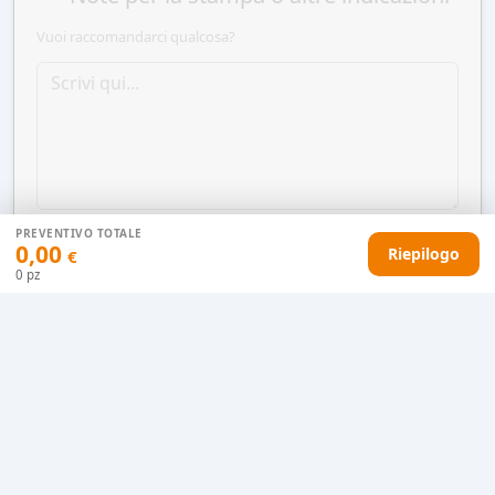
Vuoi raccomandarci qualcosa?
PREVENTIVO TOTALE
0,00
Riepilogo
€
0
pz
AGGIUNGI AL CARRELLO
HAI DIFFICOLTÀ CON IL TUO PREVENTIVO?
Il nostro servizio clienti è qui per te.
Contattaci in chat
Clicca qui