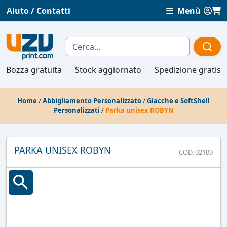
Aiuto / Contatti
Menù
Bozza gratuita
Stock aggiornato
Spedizione gratis
Home
/
Abbigliamento Personalizzato
/
Giacche e SoftShell
Personalizzati
/
Parka unisex ROBYN
PARKA UNISEX ROBYN
COD. 02109