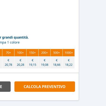
 grandi quantità.
ampa 1 colore
70+
100+
150+
200+
500+
1000+
€
€
€
€
€
€
20,78
20,28
19,15
19,08
18,66
18,22
E
CALCOLA PREVENTIVO