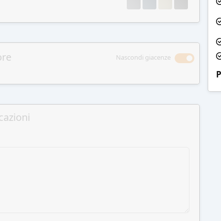
ore
Nascondi giacenze
P
cazioni