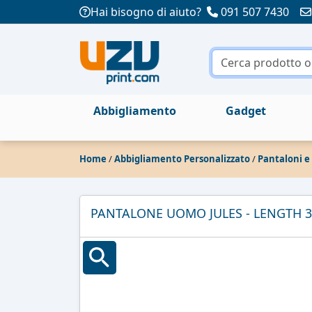
Hai bisogno di aiuto?
091 507 7430
Abbigliamento
Gadget
Home
/
Abbigliamento Personalizzato
/
Pantaloni e
PANTALONE UOMO JULES - LENGTH 3