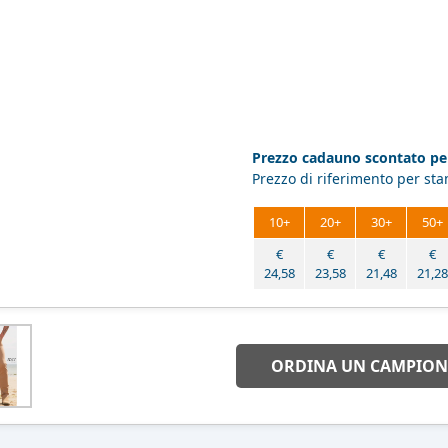
Prezzo cadauno scontato per
Prezzo di riferimento per st
10+
20+
30+
50+
€
€
€
€
24,58
23,58
21,48
21,28
ORDINA UN CAMPION