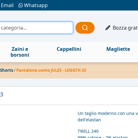
Email
Whatsapp
Bozza grat
Zaini e
Cappellini
Magliette
borsoni
 Shorts
/
Pantalone uomo JULES - LENGTH 33
3
Un taglio moderno con una va
dell'elastan
TWILL 240
98% cotone - 2% elastan