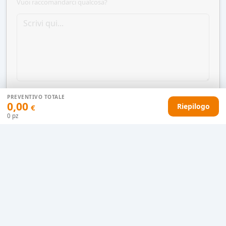
Vuoi raccomandarci qualcosa?
PREVENTIVO TOTALE
0,00
Riepilogo
€
0
pz
AGGIUNGI AL CARRELLO
HAI DIFFICOLTÀ CON IL TUO PREVENTIVO?
Il nostro servizio clienti è qui per te.
Contattaci in chat
Clicca qui
Chiamaci adesso