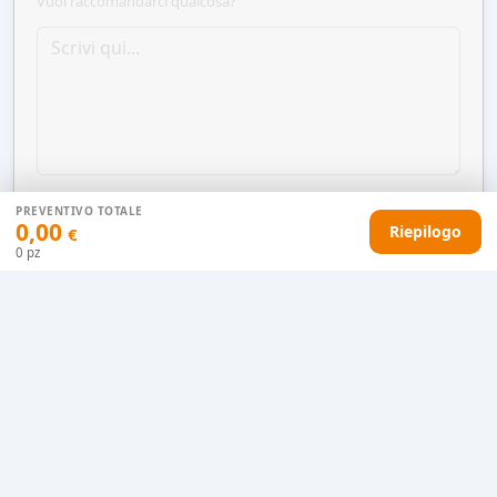
Vuoi raccomandarci qualcosa?
PREVENTIVO TOTALE
0,00
Riepilogo
€
0
pz
AGGIUNGI AL CARRELLO
HAI DIFFICOLTÀ CON IL TUO PREVENTIVO?
Il nostro servizio clienti è qui per te.
Contattaci in chat
Clicca qui
Chiamaci adesso