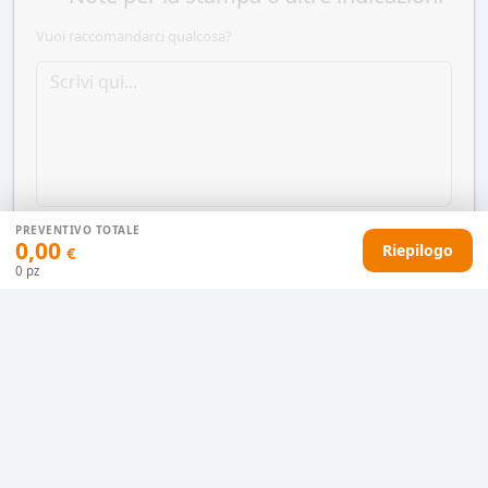
Vuoi raccomandarci qualcosa?
PREVENTIVO TOTALE
0,00
Riepilogo
€
0
pz
AGGIUNGI AL CARRELLO
HAI DIFFICOLTÀ CON IL TUO PREVENTIVO?
Il nostro servizio clienti è qui per te.
Contattaci in chat
Clicca qui