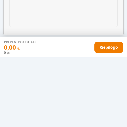
PREVENTIVO TOTALE
0,00
Riepilogo
€
AGGIUNGI AL CARRELLO
0
pz
HAI DIFFICOLTÀ CON IL TUO PREVENTIVO?
Il nostro servizio clienti è qui per te.
Contattaci in chat
Clicca qui
Chiamaci adesso
0915077430