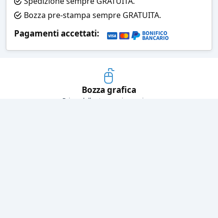
Spedizione sempre GRATUITA.
Bozza pre-stampa sempre GRATUITA.
Pagamenti accettati:
Bozza grafica
Prima della stampa riceverai una
grafica che simula l'effetto finale
Consegne veloci
Ogni spedizione è affidata ad un
corriere espresso
Pagamenti sicuri
Sia con carta di credito che con
bonifico bancario