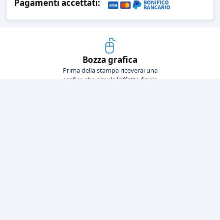
Pagamenti accettati:
Bozza grafica
Prima della stampa riceverai una
grafica che simula l'effetto finale
Consegne veloci
Ogni spedizione è affidata ad un
corriere espresso
Pagamenti sicuri
Sia con carta di credito che con
bonifico bancario