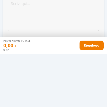
PREVENTIVO TOTALE
0,00
Riepilogo
€
0
pz
AGGIUNGI AL CARRELLO
HAI DIFFICOLTÀ CON IL TUO PREVENTIVO?
Il nostro servizio clienti è qui per te.
Contattaci in chat
Clicca qui
Chiamaci adesso
0915077430