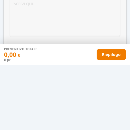
PREVENTIVO TOTALE
0,00
Riepilogo
€
0
pz
AGGIUNGI AL CARRELLO
HAI DIFFICOLTÀ CON IL TUO PREVENTIVO?
Il nostro servizio clienti è qui per te.
Contattaci in chat
Clicca qui
Chiamaci adesso
0915077430