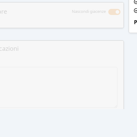
ore
Nascondi giacenze
P
cazioni
GI AL CARRELLO