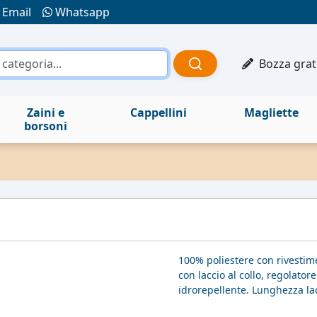
Email
Whatsapp
Bozza grat
Zaini e
Cappellini
Magliette
borsoni
100% poliestere con rivesti
con laccio al collo, regolator
idrorepellente. Lunghezza lac