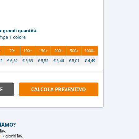
 grandi quantità.
ampa 1 colore
+
70+
100+
150+
200+
500+
1000+
22
€
6,52
€
5,63
€
5,52
€
5,46
€
5,01
€
4,49
E
CALCOLA PREVENTIVO
IAMO?
lav.
:
7 giorni lav.