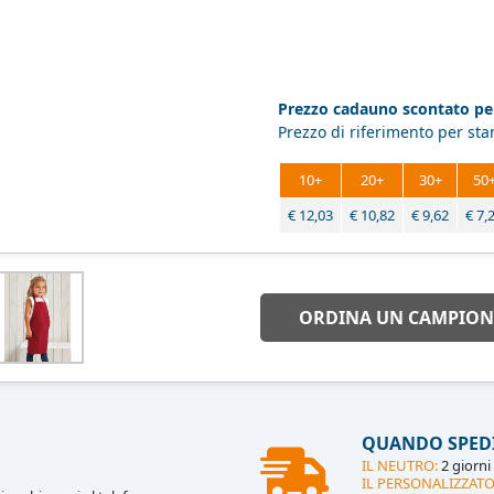
Prezzo cadauno scontato per
Prezzo di riferimento per st
10+
20+
30+
50
€
12,03
€
10,82
€
9,62
€
7,
ORDINA UN CAMPION
QUANDO SPED
IL NEUTRO:
2 giorni 
IL PERSONALIZZATO