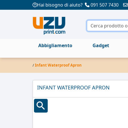
Hai bisogno di aiuto?
091 507 7430
Abbigliamento
Gadget
/
Infant Waterproof Apron
INFANT WATERPROOF APRON