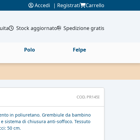
Accedi
|
Registrati
Carrello
uita
Stock aggiornato
Spedizione gratis
Polo
Felpe
COD. PR145I
mento in poliuretano. Grembiule da bambino
e e sistema di chiusura anti-soffoco. Tessuto
ci: 50 cm.