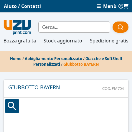
Aiuto / Contatti
Menù
Bozza gratuita
Stock aggiornato
Spedizione gratis
Home
/
Abbigliamento Personalizzato
/
Giacche e SoftShell
Personalizzati
/
Giubbotto BAYERN
GIUBBOTTO BAYERN
COD. PM704