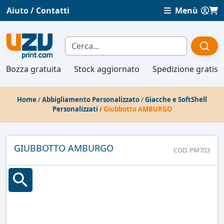
Aiuto / Contatti
Menù
Bozza gratuita
Stock aggiornato
Spedizione gratis
Home
/
Abbigliamento Personalizzato
/
Giacche e SoftShell
Personalizzati
/
Giubbotto AMBURGO
GIUBBOTTO AMBURGO
COD. PM703