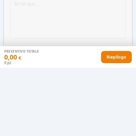
PREVENTIVO TOTALE
0,00
Riepilogo
€
0
pz
AGGIUNGI AL CARRELLO
HAI DIFFICOLTÀ CON IL TUO PREVENTIVO?
Il nostro servizio clienti è qui per te.
Contattaci in chat
Clicca qui
Chiamaci adesso
0915077430