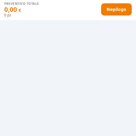
PREVENTIVO TOTALE
0,00
Riepilogo
€
0
pz
AGGIUNGI AL CARRELLO
HAI DIFFICOLTÀ CON IL TUO PREVENTIVO?
Il nostro servizio clienti è qui per te.
Contattaci in chat
Clicca qui
Chiamaci adesso
0915077430