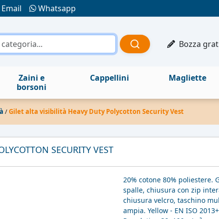
Email
Whatsapp
Bozza grat
Zaini e
Cappellini
Magliette
borsoni
tà
/
Gilet alta visibilità Heavy Duty Polycotton Security Vest
 POLYCOTTON SECURITY VEST
20% cotone 80% poliestere. Gi
spalle, chiusura con zip inte
chiusura velcro, taschino mul
ampia. Yellow - EN ISO 2013