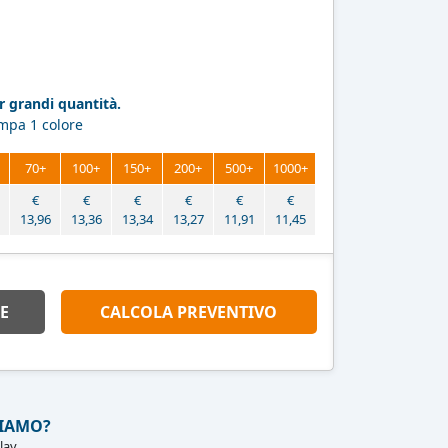
 grandi quantità.
ampa 1 colore
70+
100+
150+
200+
500+
1000+
€
€
€
€
€
€
13,96
13,36
13,34
13,27
11,91
11,45
E
CALCOLA PREVENTIVO
IAMO?
lav.