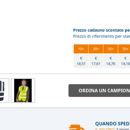
Prezzo cadauno scontato per
Prezzo di riferimento per st
10+
20+
30+
50+
€
€
€
€
18,51
17,61
14,76
14,16
ORDINA UN CAMPION
QUANDO SPED
IL NEUTRO:
2 giorni 