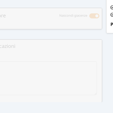
ore
Nascondi giacenze
P
cazioni