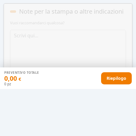
Note per la stampa o altre indicazioni
Vuoi raccomandarci qualcosa?
PREVENTIVO TOTALE
0,00
Riepilogo
€
0
pz
AGGIUNGI AL CARRELLO
HAI DIFFICOLTÀ CON IL TUO PREVENTIVO?
Il nostro servizio clienti è qui per te.