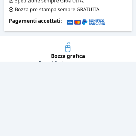
Spedizione sempre GRATUITA.
Bozza pre-stampa sempre GRATUITA.
Pagamenti accettati:
Bozza grafica
Prima della stampa riceverai una
grafica che simula l'effetto finale
Consegne veloci
Ogni spedizione è affidata ad un
corriere espresso
Pagamenti sicuri
Sia con carta di credito che con
bonifico bancario