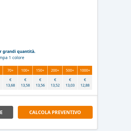
 grandi quantità.
ampa 1 colore
70+
100+
150+
200+
500+
1000+
€
€
€
€
€
€
13,68
13,58
13,56
13,52
13,03
12,88
E
CALCOLA PREVENTIVO