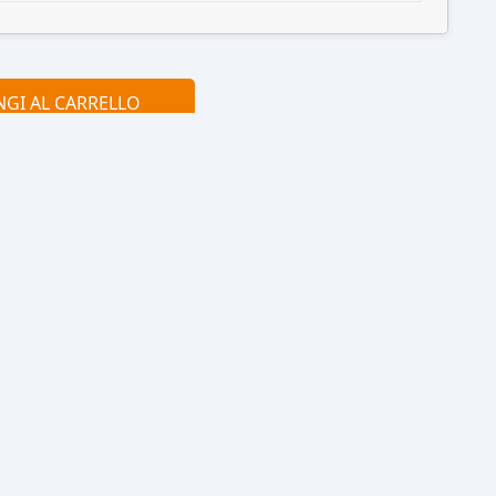
GI AL CARRELLO
?
Contattaci in
Chiamaci
chat
adesso
Clicca qui
0915077430
Consegne veloci
Ogni spedizione è affidata ad un
corriere espresso