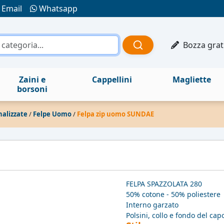
Email
Whatsapp
Bozza grat
Zaini e
Cappellini
Magliette
borsoni
nalizzate
/
Felpe Uomo
/
Felpa zip uomo SUNDAE
FELPA SPAZZOLATA 280
50% cotone - 50% poliestere
Interno garzato
Polsini, collo e fondo del ca