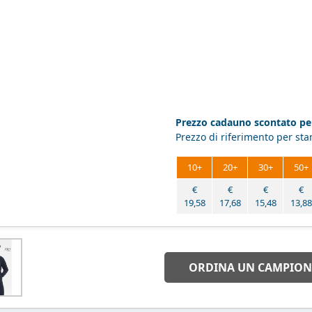
Prezzo cadauno scontato per
Prezzo di riferimento per st
10+
20+
30+
50+
€
€
€
€
19,58
17,68
15,48
13,88
ORDINA UN CAMPION