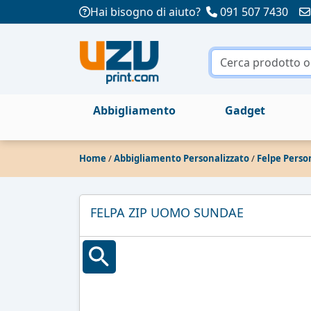
Hai bisogno di aiuto?
091 507 7430
Abbigliamento
Gadget
Home
/
Abbigliamento Personalizzato
/
Felpe Perso
FELPA ZIP UOMO SUNDAE