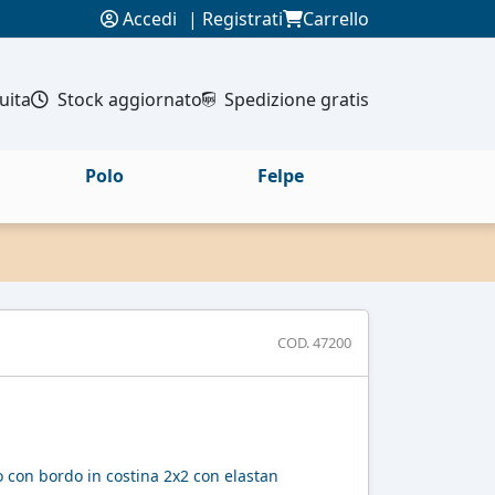
Accedi
|
Registrati
Carrello
uita
Stock aggiornato
Spedizione gratis
Polo
Felpe
COD. 47200
po con bordo in costina 2x2 con elastan