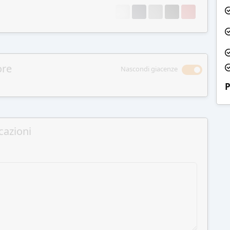
ore
Nascondi giacenze
P
cazioni