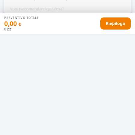
Vuoi raccomandarci qualcosa?
PREVENTIVO TOTALE
0,00
Riepilogo
€
0
pz
AGGIUNGI AL CARRELLO
HAI DIFFICOLTÀ CON IL TUO PREVENTIVO?
Il nostro servizio clienti è qui per te.
Contattaci in chat
Clicca qui