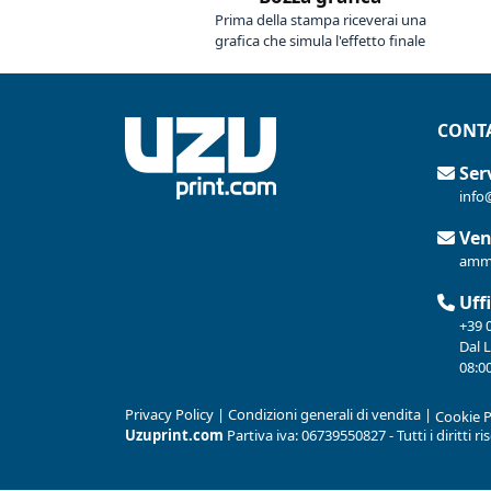
Prima della stampa riceverai una
grafica che simula l'effetto finale
CONTA
Serv
info
Ven
ammi
Uffi
+39 
Dal 
08:00
Privacy Policy
|
Condizioni generali di vendita
|
Cookie P
Uzuprint.com
Partiva iva: 06739550827 - Tutti i diritti r