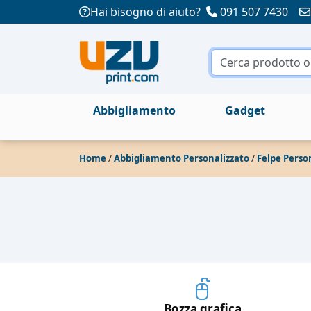
Hai bisogno di aiuto?
091 507 7430
Abbigliamento
Gadget
Home
/
Abbigliamento Personalizzato
/
Felpe Perso
Bozza grafica