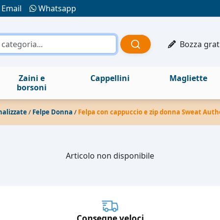
Email
Whatsapp
Bozza grat
Zaini e
Cappellini
Magliette
borsoni
nalizzate
/
Felpe Donna
/
Felpa con cappuccio e zip donna Sweat Aut
Articolo non disponibile
Consegne veloci