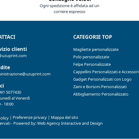
Ogni spedizione è affidata ad un
corriere espresso
TTACI
CATEGORIE TOP
izio clienti
Magliette personalizzate
@uzuprint.com
Polo personalizzate
Felpe Personalizzate
dite
Cappellini Personalizzati e Accessori
nistrazione@uzuprint.com
Gadget Personalizzati con Logo
ci
Zaini e Borsoni Personalizzati
091 5077430
Abbigliamento Personalizzato
Lunedì al Venerdì
 - 18:00
|
Preferenze privacy
|
Mappa del sito
olicy
iservati - Powered by:
Web Agency Interactive and Design